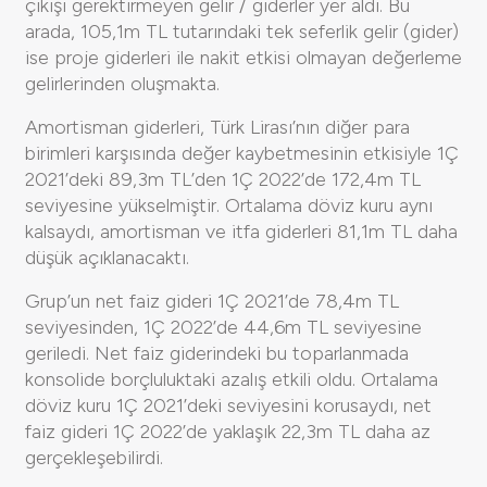
çıkışı gerektirmeyen gelir / giderler yer aldı. Bu
arada, 105,1m TL tutarındaki tek seferlik gelir (gider)
ise proje giderleri ile nakit etkisi olmayan değerleme
gelirlerinden oluşmakta.
Amortisman giderleri, Türk Lirası’nın diğer para
birimleri karşısında değer kaybetmesinin etkisiyle 1Ç
2021’deki 89,3m TL’den 1Ç 2022’de 172,4m TL
seviyesine yükselmiştir. Ortalama döviz kuru aynı
kalsaydı, amortisman ve itfa giderleri 81,1m TL daha
düşük açıklanacaktı.
Grup’un net faiz gideri 1Ç 2021’de 78,4m TL
seviyesinden, 1Ç 2022’de 44,6m TL seviyesine
geriledi. Net faiz giderindeki bu toparlanmada
konsolide borçluluktaki azalış etkili oldu. Ortalama
döviz kuru 1Ç 2021’deki seviyesini korusaydı, net
faiz gideri 1Ç 2022’de yaklaşık 22,3m TL daha az
gerçekleşebilirdi.