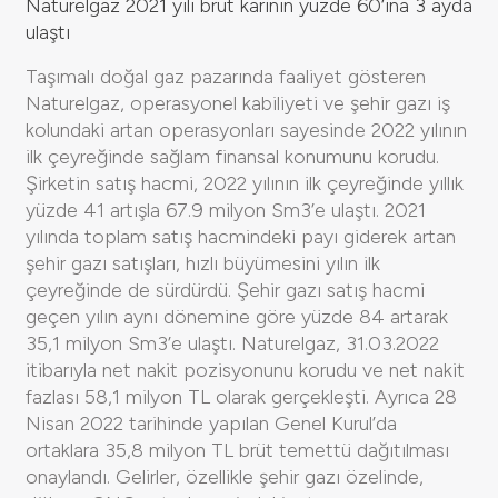
Naturelgaz 2021 yılı brüt karının yüzde 60’ına 3 ayda
ulaştı
Taşımalı doğal gaz pazarında faaliyet gösteren
Naturelgaz, operasyonel kabiliyeti ve şehir gazı iş
kolundaki artan operasyonları sayesinde 2022 yılının
ilk çeyreğinde sağlam finansal konumunu korudu.
Şirketin satış hacmi, 2022 yılının ilk çeyreğinde yıllık
yüzde 41 artışla 67.9 milyon Sm3’e ulaştı. 2021
yılında toplam satış hacmindeki payı giderek artan
şehir gazı satışları, hızlı büyümesini yılın ilk
çeyreğinde de sürdürdü. Şehir gazı satış hacmi
geçen yılın aynı dönemine göre yüzde 84 artarak
35,1 milyon Sm3’e ulaştı. Naturelgaz, 31.03.2022
itibarıyla net nakit pozisyonunu korudu ve net nakit
fazlası 58,1 milyon TL olarak gerçekleşti. Ayrıca 28
Nisan 2022 tarihinde yapılan Genel Kurul’da
ortaklara 35,8 milyon TL brüt temettü dağıtılması
onaylandı. Gelirler, özellikle şehir gazı özelinde,