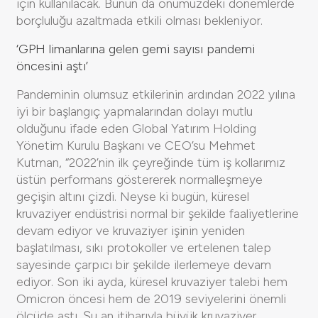
için kullanılacak. Bunun da önümüzdeki dönemlerde
borçluluğu azaltmada etkili olması bekleniyor.
‘GPH limanlarına gelen gemi sayısı pandemi
öncesini aştı’
Pandeminin olumsuz etkilerinin ardından 2022 yılına
iyi bir başlangıç yapmalarından dolayı mutlu
olduğunu ifade eden Global Yatırım Holding
Yönetim Kurulu Başkanı ve CEO’su Mehmet
Kutman, “2022’nin ilk çeyreğinde tüm iş kollarımız
üstün performans göstererek normalleşmeye
geçişin altını çizdi. Neyse ki bugün, küresel
kruvaziyer endüstrisi normal bir şekilde faaliyetlerine
devam ediyor ve kruvaziyer işinin yeniden
başlatılması, sıkı protokoller ve ertelenen talep
sayesinde çarpıcı bir şekilde ilerlemeye devam
ediyor. Son iki ayda, küresel kruvaziyer talebi hem
Omicron öncesi hem de 2019 seviyelerini önemli
ölçüde aştı. Şu an itibarıyla büyük kruvaziyer