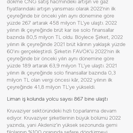
dökme CNG satış hacmindeki artışın ve gaz
fiyatlarındaki artışın yansıması olarak 2022’nin ilk
çeyreğinde bir önceki yılın aynı dönemine göre
yüzde 267 artarak 458 milyon TL’ye ulaştı. 2022
yılının ilk çeyreğinde brüt kar ise solo finansallar
bazında 80,5 milyon TL oldu. Böylece Şirket, 2022
yılının ilk çeyreğinde 2021 brüt kârının yaklaşık yüzde
60’ını gerçekleştirdi. Şirketin FAVÖK’ü 2022’nin ilk
çeyreğinde bir önceki yılın aynı dönemine göre
yüzde 189 artarak 63,9 milyon TL’ye ulaştı. 2021
yılının ilk çeyreğinde solo finansallar bazında 0,3
milyon TL olan vergi öncesi kâr, 2022 yılının ilk
çeyreğinde 41,8 milyon TL’ye yükseldi.
Liman iş kolunda yolcu sayısı 867 bine ulaştı
Kruvaziyer sektöründeki hızlı toparlanma devam
ediyor. Kruvaziyer şirketlerinin büyük bölümü 2022
yazında, yani Akdeniz’in yüksek sezonunda gemi
filolarının %100 oranında sefere döndürmeyi