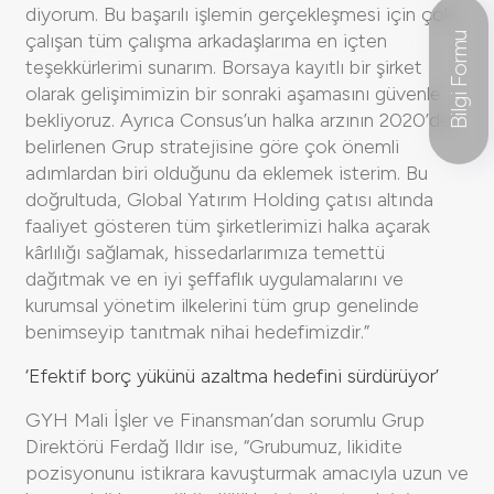
diyorum. Bu başarılı işlemin gerçekleşmesi için çok
çalışan tüm çalışma arkadaşlarıma en içten
Bilgi Formu
teşekkürlerimi sunarım. Borsaya kayıtlı bir şirket
olarak gelişimimizin bir sonraki aşamasını güvenle
bekliyoruz. Ayrıca Consus’un halka arzının 2020’de
belirlenen Grup stratejisine göre çok önemli
adımlardan biri olduğunu da eklemek isterim. Bu
doğrultuda, Global Yatırım Holding çatısı altında
faaliyet gösteren tüm şirketlerimizi halka açarak
kârlılığı sağlamak, hissedarlarımıza temettü
dağıtmak ve en iyi şeffaflık uygulamalarını ve
kurumsal yönetim ilkelerini tüm grup genelinde
benimseyip tanıtmak nihai hedefimizdir.”
‘Efektif borç yükünü azaltma hedefini sürdürüyor’
GYH Mali İşler ve Finansman’dan sorumlu Grup
Direktörü Ferdağ Ildır ise, “Grubumuz, likidite
pozisyonunu istikrara kavuşturmak amacıyla uzun ve