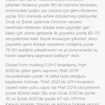
şirketleri filolarının yüzde 95’i ile hizmete dönerken;
önümüzdeki yoğun yaz sezonu için gemi filolarınını
yüzde 100 oranında sefere döndürmeyi planlıyorlar.
Ocak ve Şubat aylarında Omicron varyantı
tarafından etkilenen doluluk oranı çeyreğin geri
kalanı için olumlu gelişerek ilk çeyrekte yüzde 65-70
seviyelerinde kaldı. Büyük kruvaziyer şirketleri, ikinci
çeyrekte gemi doluluk oranlarının ortalama yüzde
75-80 aralığına yükselmesini ve yıl sonuna kadar üç
haneli rakamlara ulaşmasını bekliyor” dedi.
Global Ports Holding (GPH) limanlarına, Mart
2022’de gelen gemi sayısının, Mart 2019
seviyelerinden yüzde 14 daha fazla olduğunu
kaydeden Kutman, “Mart 2022’de GPH limanlarını
ziyaret eden yolcu sayısı ise Mart 2019 seviyelerinin
yüzde 62’sine ulaştı (Bu oran Ocak 2022’de yüzde
35 ve Şubat 2022’de yüzde 47 idi). GPH’nin
Karayip limanları, Nassau ve Antigua (yüksek sezon)