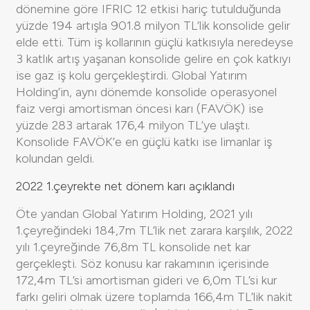
dönemine göre IFRIC 12 etkisi hariç tutulduğunda
yüzde 194 artışla 901.8 milyon TL’lik konsolide gelir
elde etti. Tüm iş kollarının güçlü katkısıyla neredeyse
3 katlık artış yaşanan konsolide gelire en çok katkıyı
ise gaz iş kolu gerçekleştirdi. Global Yatırım
Holding’in, aynı dönemde konsolide operasyonel
faiz vergi amortisman öncesi karı (FAVÖK) ise
yüzde 283 artarak 176,4 milyon TL’ye ulaştı.
Konsolide FAVÖK’e en güçlü katkı ise limanlar iş
kolundan geldi.
2022 1.çeyrekte net dönem karı açıklandı
Öte yandan Global Yatırım Holding, 2021 yılı
1.çeyreğindeki 184,7m TL’lik net zarara karşılık, 2022
yılı 1.çeyreğinde 76,8m TL konsolide net kar
gerçekleşti. Söz konusu kar rakamının içerisinde
172,4m TL’si amortisman gideri ve 6,0m TL’si kur
farkı geliri olmak üzere toplamda 166,4m TL’lik nakit