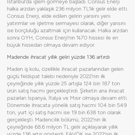
İstanbul’da işlem görmeye başladı. Consus Enerji
halka arzdan yaklaşık 236 milyon TL’lik gelir elde etti.
Consus Enerji, elde edilen gelirin yarısını yeni
yatırımlar ve işletme sermayesi olarak, diğer yarısını
ise borçluluğu azaltmak için kullanacak. Halka arzdan
sonra GYH, Consus Enerji’nin %70 hissesi ile en
büyük hissedarı olmaya devam ediyor.
Madende ihracat yıllık geliri yüzde 136 artırdı
Maden iş kolu, özellikle ihracat pazarlarından gelen
güçlü feldspat talebi nedeniyle 2022’nin ilk
çeyreğinde yıllık yüzde 25 artışla 124 bin 187 ton
ürün satış hacmi gerçekleştirdi. Şirketin ana ihracat
pazarları İspanya, İtalya ve Mısır olmaya devam etti.
Dönemde ihracata yönelik satış hacmi 104 bin 549
ton, yurt içi satış hacmi ise 19 bin 638 ton olarak
gerçekleşti. Madencilik bölümü, 2022’nin ilk
çeyreğinde 68.6 milyon TL gelir açıklayarak yıllık
yüzde 136 artış gösterdi. FAVÖK ise 2022’nin ilk