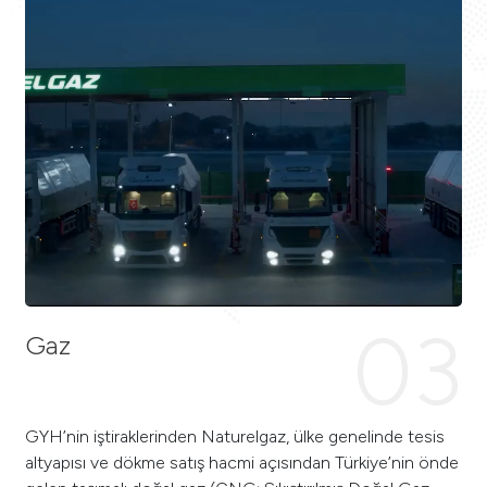
03
Gaz
GYH’nin iştiraklerinden Naturelgaz, ülke genelinde tesis
altyapısı ve dökme satış hacmi açısından Türkiye’nin önde