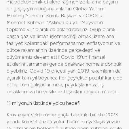
makroekonomik etkilere rağmen zorlu ama başarılı
bir geçiş yılı olduğunu anlatan Global Yatırım
Holding Yönetim Kurulu Başkanı ve CEO’su
Mehmet Kutman, “Aslında bu yılı “Meyveleri
toplama yılı” olarak da adlandırabiliriz. Grup olarak,
başta gaz ve liman işletmeciliği olmak üzere ana
faaliyet kollarındaki performansımız; enflasyonun ve
bütçe rakamlarının üzerinde gerçekleşti ve
büyümemiz devam etti. Covid 19’un finansal
etkilerini tamamen geride bırakarak normale döndük
diyebiliriz. Covid 19 öncesi yani 2019 rakamlarını da
aşarak tüm yıl boyunca her çeyrekte pozitif kar elde
ettik. Tüm çalışanlarımıza, paydaşlarımıza, iş
ortaklarımıza bu vesile ile teşekkür ediyorum” dedi.
11 milyonun üstünde yolcu hedefi
Kruvaziyer sektöründe güçlü talep ile birlikte 2023
yılında küresel bazda yolcu hacminin yaklaşık yüzde
15 artmasının beklendiğini ifade eden Kutman, şöyle