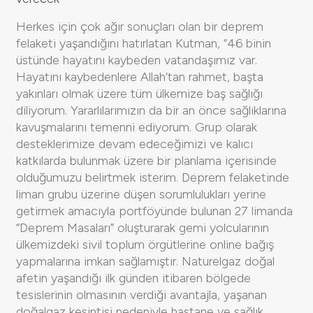
Herkes için çok ağır sonuçları olan bir deprem
felaketi yaşandığını hatırlatan Kutman, “46 binin
üstünde hayatını kaybeden vatandaşımız var.
Hayatını kaybedenlere Allah’tan rahmet, başta
yakınları olmak üzere tüm ülkemize baş sağlığı
diliyorum. Yararlılarımızın da bir an önce sağlıklarına
kavuşmalarını temenni ediyorum. Grup olarak
desteklerimize devam edeceğimizi ve kalıcı
katkılarda bulunmak üzere bir planlama içerisinde
olduğumuzu belirtmek isterim. Deprem felaketinde
liman grubu üzerine düşen sorumlulukları yerine
getirmek amacıyla portföyünde bulunan 27 limanda
“Deprem Masaları” oluşturarak gemi yolcularının
ülkemizdeki sivil toplum örgütlerine online bağış
yapmalarına imkan sağlamıştır. Naturelgaz doğal
afetin yaşandığı ilk günden itibaren bölgede
tesislerinin olmasının verdiği avantajla, yaşanan
doğalgaz kesintisi nedeniyle hastane ve sağlık