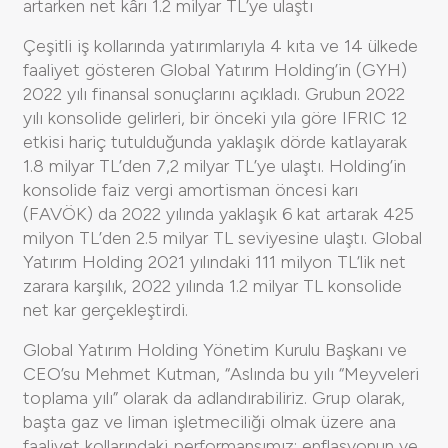
artarken net kârı 1.2 milyar TL’ye ulaştı
Çeşitli iş kollarında yatırımlarıyla 4 kıta ve 14 ülkede
faaliyet gösteren Global Yatırım Holding’in (GYH)
2022 yılı finansal sonuçlarını açıkladı. Grubun 2022
yılı konsolide gelirleri, bir önceki yıla göre IFRIC 12
etkisi hariç tutulduğunda yaklaşık dörde katlayarak
1.8 milyar TL’den 7,2 milyar TL’ye ulaştı. Holding’in
konsolide faiz vergi amortisman öncesi karı
(FAVÖK) da 2022 yılında yaklaşık 6 kat artarak 425
milyon TL’den 2.5 milyar TL seviyesine ulaştı. Global
Yatırım Holding 2021 yılındaki 111 milyon TL’lik net
zarara karşılık, 2022 yılında 1.2 milyar TL konsolide
net kar gerçekleştirdi.
Global Yatırım Holding Yönetim Kurulu Başkanı ve
CEO’su Mehmet Kutman, “Aslında bu yılı “Meyveleri
toplama yılı” olarak da adlandırabiliriz. Grup olarak,
başta gaz ve liman işletmeciliği olmak üzere ana
faaliyet kollarındaki performansımız; enflasyonun ve