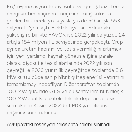
Ko/tri-jenerasyon ile biyokütle ve güneş bazlı temiz
enerji üretimini içeren enerji üretimi iş kolunda
gelirler, bir önceki yıla kıyasla yüzde 50 artışla 553
milyon TL’ye ulaştı. Elektrik fiyatları ve kurdaki
yükseliş ile birlikte FAVÖK ise 2022 yılında yüzde 24
artışla 184 milyon TL seviyesinde gerçekleşti. Grup
ayrıca üretim hacmini ve tesis verimliliğini artırmak
için yeni yardımcı kaynak yönetmeliğine paralel
olarak, biyokütle tesisi alanlarında 2022 yılı son
çeyreği ile 2023 yılının ilk çeyreğinde toplamda 3,6
MW kurulu güce sahip hibrit güneş enerjisi yatırımını
tamamlamayı hedefliyor. Diğer taraftan toplamda
100 MW gücünde GES ve bu santrallere bütünleşik
100 MW saat kapasiteli elektrik depolama tesisi
kurmak için Kasım 2022’de EPDK’ya önlisans
başvurusunda bulundu.
Avrupa’daki resesyon feldspata talebi sınırladı