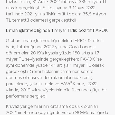
fazlası tutarı, 31 Aralık 2022 itibarıyla 335 milyon TL
olarak gerçekleşti. Şirket ayrıca 9 Mayıs 2022
tarihinde 2021 yılına ilişkin brüt toplam 35,8 milyon
TL temettü ödemesi gerçekleştirdi.
Liman işletmeciliğinde 1 milyar TL’lik pozitif FAVÖK
Grubun liman işletmeciliği gelirleri IFRIC- 12 etkisi
hariç tutulduğunda 2022 yılında Covid öncesi
dönem olan 2019’a kıyasla yüzde 160 artışla 1.7
milyar TL seviyesinde gerçekleşirken; FAVÖK ise
aynı dönemde yüzde 141 artışla 1 milyar TL olarak
gerçekleşti. Gemi filolarının tamamen sefere
dönmüş olması ve doluluk oranlarındaki artış
paralelinde, şirketin gelir ve FAVÖK artışı 2022
yılında, 2019 yılı seviyelerinin bile üzerinde güçlü bir
performans sergiledi.
Kruvaziyer gemilerinin ortalama doluluk oranları
2022’nin 4’üncü çeyreğinde yüzde 90-95 aralığında