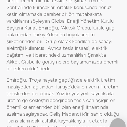
üreticilerinen biri olan Akkök’le Şırnak Termik
Santrali’nde kuracakları ortaklık konusunda henüz
kesin olmamakla beraber bir ön mutabakata
vardıklarını söyleyen Global Enerji Yönetim Kurulu
Başkanı Kanat Emiroğlu, “Akkök Grubu, kurulu güç
bakımından Türkiye’deki en büyük üretim
şirketlerinden biri. Grup olarak kendileri de sanayi
elektriği kullanıcısı. Ayrıca tesis insaasi, elektrik
dağıtımı ve ticaretindeki uzmanlıkları Şırnak’ta
Akkök Grubu ile görüşmelere başlamamızda önemli
bir etken oldu” dedi.
Emiroğlu, “Proje hayata geçtiğinde elektrik üretim
maaliyetleri açısından Türkiye’deki en verimli üretim
tesislerden biri olacak. Yüzde yüz yerli kaynaklarla
üretim gerçekleştirileceğinden tesis cari açığın en
önemli kalemlerinden biri olan enerji ithalatında
azalma saglayacak. Geliş Madencilik’in sahip olduğu
lisans alanındaki asfaltit kaynaklarıyla ilk etapta