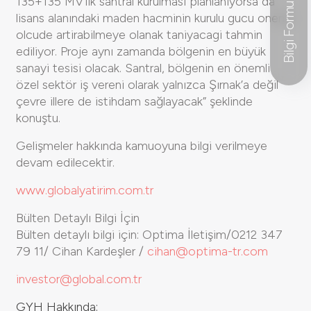
135+135 MV’lık santral kurulması planlanıyorsa da
Bilgi Formu
lisans alanındaki maden hacminin kurulu gucu onemli
olcude artirabilmeye olanak taniyacagi tahmin
ediliyor. Proje aynı zamanda bölgenin en büyük
sanayi tesisi olacak. Santral, bölgenin en önemli
özel sektör iş vereni olarak yalnızca Şırnak’a değil
çevre illere de istihdam sağlayacak” şeklinde
konuştu.
Gelişmeler hakkında kamuoyuna bilgi verilmeye
devam edilecektir.
www.globalyatirim.com.tr
Bülten Detaylı Bilgi İçin
Bülten detaylı bilgi için: Optima İletişim/0212 347
79 11/ Cihan Kardeşler /
cihan@optima-tr.com
investor@global.com.tr
GYH Hakkında: